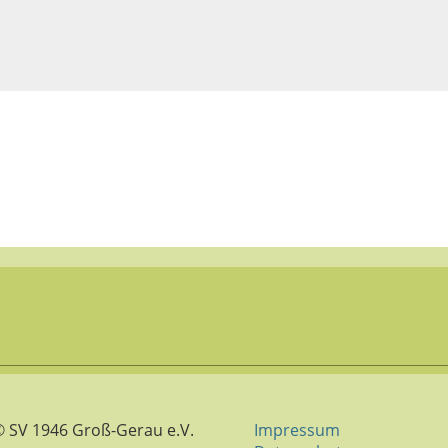
© SV 1946 Groß-Gerau e.V.
Impressum